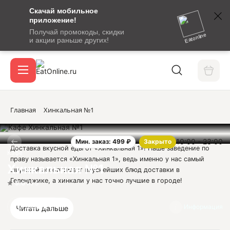
Скачай мобильное
номер
приложение!
SMS-
Получай промокоды, скидки
сообщение
Eatonline
и акции раньше других!
с
Акции
кодом
подтверждения
О сервисе
Главная
Хинкальная №1
10:00 - 23:00
Мин. заказ: 499 ₽
Закрыто
Откры
Доставка вкусной еды от «Хинкальная 1»! Наше заведение по
Вход / регистрация
Кафе
праву называется «Хинкальная 1», ведь именно у нас самый
Хинкальная №1
широкий ассортимент вкуснейших блюд доставки в
Геленджике, а хинкали у нас точно лучшие в городе!
5.0
из 5
В нашем меню с легкостью можно найти все, что необходимо
голодному жителю Геленджика: сочные мясные лакомства,
Отзывы
3
Информация
Читать дальше
нежные хинкали, свежие салаты и многое другое - проверьте
сами! Кроме того, меню кафе «Хинкальная 1» богато